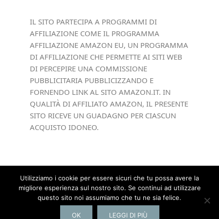
IL SITO PARTECIPA A PROGRAMMI DI
AFFILIAZIONE COME IL PROGRAMMA
AFFILIAZIONE AMAZON EU, UN PROGRAMMA
DI AFFILIAZIONE CHE PERMETTE AI SITI WEB
DI PERCEPIRE UNA COMMISSIONE
PUBBLICITARIA PUBBLICIZZANDO E
FORNENDO LINK AL SITO AMAZON.IT. IN
QUALITÀ DI AFFILIATO AMAZON, IL PRESENTE
SITO RICEVE UN GUADAGNO PER CIASCUN
ACQUISTO IDONEO.
Utilizziamo i cookie per essere sicuri che tu possa avere la
migliore esperienza sul nostro sito. Se continui ad utilizzare
Copyright © 2026 ·
Elegance Theme
by
questo sito noi assumiamo che tu ne sia felice.
StephanieHellwig.com
OK
LEGGI DI PIÙ