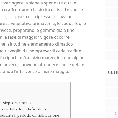
costringere la siepe a spendere quelle
o o affrontando la siccità estiva. Le specie
so, il ligustro e il cipresso di Lawson,
esa vegetativa primaverile; le caducifoglie
, invece, preparano le gemme già a fine
on la fase di maggior vigore occorre
ine, altitudine e andamento climatico
eno risveglio dei sempreverdi cade tra fine
a riparte già a inizio marzo; in zone alpine
i, invece, conviene attendere che le gelate
stando l’intervento a inizio maggio.
ULTI
lle siepi ornamentali
tano subito dopo la fioritura
C
 durante il periodo di nidificazione