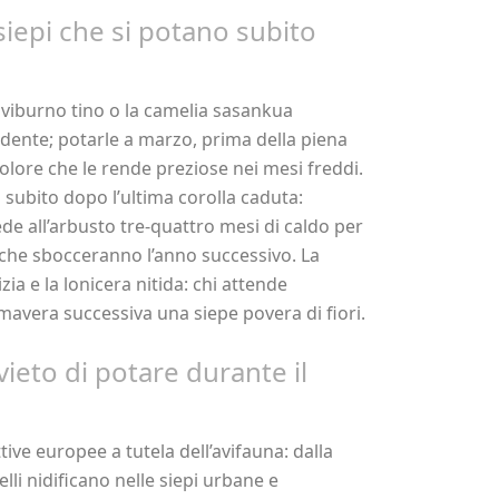
e siepi che si potano subito
 viburno tino o la camelia sasankua
ente; potarle a marzo, prima della piena
colore che le rende preziose nei mesi freddi.
a subito dopo l’ultima corolla caduta:
de all’arbusto tre-quattro mesi di caldo per
 che sbocceranno l’anno successivo. La
izia e la lonicera nitida: chi attende
imavera successiva una siepe povera di fiori.
vieto di potare durante il
tive europee a tutela dell’avifauna: dalla
lli nidificano nelle siepi urbane e