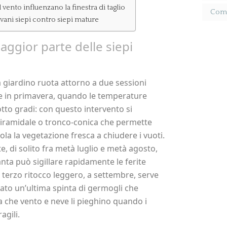
l vento influenzano la finestra di taglio
Come 
vani siepi contro siepi mature
maggior parte delle siepi
da giardino ruota attorno a due sessioni
gue in primavera, quando le temperature
tto gradi: con questo intervento si
 piramidale o tronco-conica che permette
mola la vegetazione fresca a chiudere i vuoti.
ate, di solito fra metà luglio e metà agosto,
ianta può sigillare rapidamente le ferite
 terzo ritocco leggero, a settembre, serve
lato un’ultima spinta di germogli che
a che vento e neve li pieghino quando i
agili.