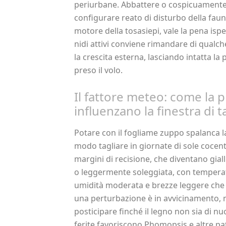
periurbane. Abbattere o cospicuamente 
configurare reato di disturbo della fauna
motore della tosasiepi, vale la pena ispe
nidi attivi conviene rimandare di qualche
la crescita esterna, lasciando intatta la
preso il volo.
Il fattore meteo: come la pi
influenzano la finestra di t
Potare con il fogliame zuppo spalanca la
modo tagliare in giornate di sole cocen
margini di recisione, che diventano gialli
o leggermente soleggiata, con temperat
umidità moderata e brezze leggere che a
una perturbazione è in avvicinamento, m
posticipare finché il legno non sia di nu
ferite favoriscono Phomopsis e altre pa