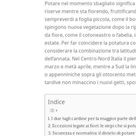
Potare nel momento sbagliato significa 
riserve mentre sta fiorendo, fruttificand
sempreverdi a foglia piccola, come il bos
spingono nuova vegetazione dopo la ripr
da fiore, come il cotoneastro o l’abelia
estate. Per far coincidere la potatura c
considerare la combinazione tra latitud
dell’annata. Nel Centro-Nord Italia il pi
marzo e metà aprile, mentre a Sud la linf
o appenniniche sopra gli ottocento metr
tardive non minaccino i nuovi getti, spo
Indice
I due tagli cardine per la maggior parte de
Eccezioni legate ai fiori: le siepi che si po
Sicurezza e normativa: il divieto di potare