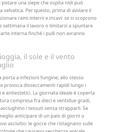
potare una siepe che ospita nidi può
 selvatica. Per questo, prima di avviare il
zionare rami interni e incavi: se si scoprono
 settimana il lavoro o limitarsi a spuntare
 parte interna finché i pulli non avranno
oggia, il sole e il vento
aglio
 porta a infezioni fungine; allo stesso
te provoca disseccamenti rapidi lungo i
 e antiestetici. La giornata ideale è coperta
ura compresa fra dieci e ventidue gradi,
sciughino i tessuti senza strapparli. Se
eglio anticipare di un paio di giorni o
ovo asciutto: le gocce che ristagnano sulle
tologie che causano secchezza apicale.