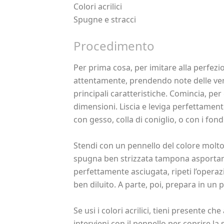
Colori acrilici
Spugne e stracci
Procedimento
Per prima cosa, per imitare alla perfezi
attentamente, prendendo note delle vena
principali caratteristiche. Comincia, per 
dimensioni. Liscia e leviga perfettament
con gesso, colla di coniglio, o con i fon
Stendi con un pennello del colore molto 
spugna ben strizzata tampona asportand
perfettamente asciugata, ripeti l’operaz
ben diluito. A parte, poi, prepara in un 
Se usi i colori acrilici, tieni presente 
intervieni con il pennello per coprire l