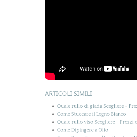
ARTICOLI SIMILI
Quale rullo di giada Scegliere - Prez
Come Stuccare il Legno Bianco
Quale rullo viso Scegliere - Prezzi e
Come Dipingere a Olio