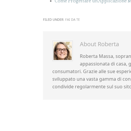
Come Progettare un'Applicazione M
FILED UNDER:
FAI DA TE
About
Roberta
Roberta Massa, sopran
appassionata di casa, gi
consumatori. Grazie alle sue esperie
sviluppato una vasta gamma di cono
condivide regolarmente sul suo sit