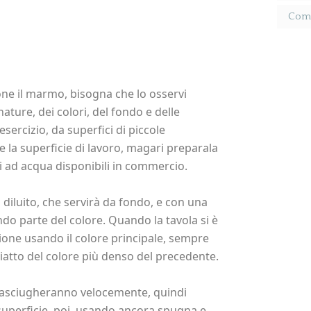
Come 
one il marmo, bisogna che lo osservi
ture, dei colori, del fondo e delle
esercizio, da superfici di piccole
e la superficie di lavoro, magari preparala
di ad acqua disponibili in commercio.
diluito, che servirà da fondo, e con una
o parte del colore. Quando la tavola si è
ione usando il colore principale, sempre
piatto del colore più denso del precedente.
che asciugheranno velocemente, quindi
a superficie, poi, usando ancora spugna e