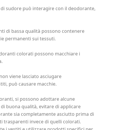
di sudore può interagire con il deodorante,
nti di bassa qualità possono contenere
e permanenti sui tessuti.
doranti colorati possono macchiare i
a.
non viene lasciato asciugare
titi, può causare macchie.
oranti, si possono adottare alcune
i buona qualità, evitare di applicare
orante sia completamente asciutto prima di
i trasparenti invece di quelli colorati.
i vestiti e utilizzare prodotti specifici per