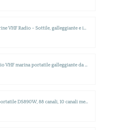
ICOM IC-M25 Euro EVO Marine VHF Radio - Sottile, galleggiante e impermeabile con ricarica USB-C | Radio bidirezionale marina portatile, lunga durata della batteria - per vela, kayak, jet ski
Cobra BlueBound 350 - Radio VHF marina portatile galleggiante da 6 Watt, galleggiante n' Flash, impermeabile IPX7, sommergibile, display LCD giorno/notte, scansione di memoria, Tri-Watch, nero
PNI Stazione radio marina portatile DS890W, 88 canali, 10 canali meteo, Squelch regolabile, Roger Beep, Dual Watch, Scan, Chiamata, NRC, batteria 1800mAh, IP67