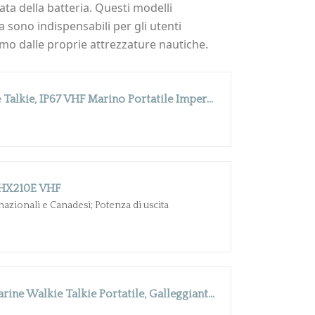
a della batteria. Questi modelli
 sono indispensabili per gli utenti
simo dalle proprie attrezzature nautiche.
Retevis RM01 Marine Walkie Talkie, IP67 VHF Marino Portatile Impermeabile, Vibrazione, Galleggiante 88 Canali, Radio Bidirezionale per Kayak e Pesca in Barca (Nero, 1 Pz)
 HX210E VHF
rnazionali e Canadesi; Potenza di uscita
Retevis RM15 Vhf Marino, Marine Walkie Talkie Portatile, Galleggiante IP68, 2000 mAh Batteria, Schermo a Due Colori, 88 Canali Radio Bidirezionale con Altoparlante per Barche(Nero, 1 Pz)