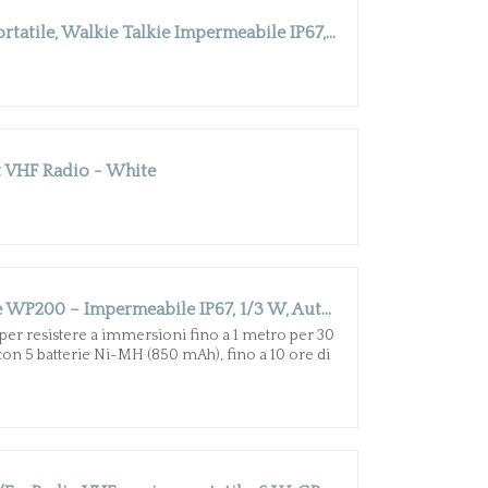
Retevis RM22 VHF Marino Portatile, Walkie Talkie Impermeabile IP67, Galleggiante, 2200 mAh, 88 Canali, Audio 900 mW, Radio Marina Bidirezionale a Lungo Raggio per Kayak, Pesca, Vela (Nero, 1 Pezzo)
 VHF Radio - White
VHF Portatile Orangemarine WP200 – Impermeabile IP67, 1/3 W, Autonomia 10 h, 5 Batterie Ni-MH, Standby Doppio/Triplo
per resistere a immersioni fino a 1 metro per 30
con 5 batterie Ni-MH (850 mAh), fino a 10 ore di