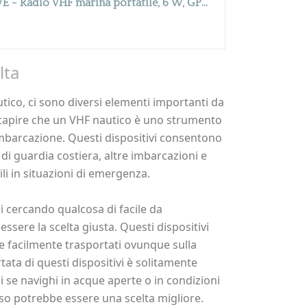
Standard Horizon HX891BT/E - Radio VHF marina portatile, 6 W, GPS, impermeabile IPX8, Bluetooth (nero)
lta
tico, ci sono diversi elementi importanti da
 capire che un VHF nautico è uno strumento
 imbarcazione. Questi dispositivi consentono
 di guardia costiera, altre imbarcazioni e
li in situazioni di emergenza.
tai cercando qualcosa di facile da
sere la scelta giusta. Questi dispositivi
e facilmente trasportati ovunque sulla
rtata di questi dispositivi è solitamente
di se navighi in acque aperte o in condizioni
so potrebbe essere una scelta migliore.