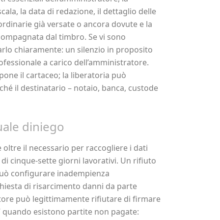
ala, la data di redazione, il dettaglio delle
ordinarie già versate o ancora dovute e la
compagnata dal timbro. Se vi sono
arlo chiaramente: un silenzio in proposito
fessionale a carico dell’amministratore.
one il cartaceo; la liberatoria può
ché il destinatario – notaio, banca, custode
tuale diniego
ltre il necessario per raccogliere i dati
di cinque-sette giorni lavorativi. Un rifiuto
 può configurare inadempienza
chiesta di risarcimento danni da parte
atore può legittimamente rifiutare di firmare
ro” quando esistono partite non pagate: