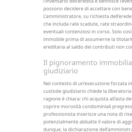
l’inventario dell’eredità e definisce l’e
possono decidere di accettare con benefi
L’amministratore, su richiesta dell’ered
che includa rate scadute, rate straordi
eventuali contenziosi in corso. Solo così
immobile prima di assumerne la titolari
ereditaria al saldo dei contributi non co
Il pignoramento immobiliar
giudiziario
Nel contesto di un’esecuzione forzata imm
custode giudiziario chiede la liberatoria 
ragione è chiara: chi acquista all’asta d
coprire morosità condominiali pregresse
professionista inserisce una nota di ris
potenzialmente abbatte il valore di agg
dunque, la dichiarazione dell’amministr