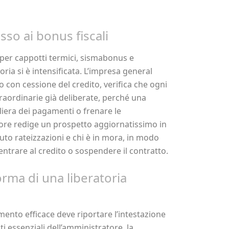
esso ai bonus fiscali
 per cappotti termici, sismabonus e
oria si è intensificata. L’impresa general
o con cessione del credito, verifica che ogni
raordinarie già deliberate, perché una
iera dei pagamenti o frenare le
tore redige un prospetto aggiornatissimo in
enuto rateizzazioni e chi è in mora, in modo
ntrare al credito o sospendere il contratto.
orma di una liberatoria
umento efficace deve riportare l’intestazione
ti essenziali dell’amministratore, la