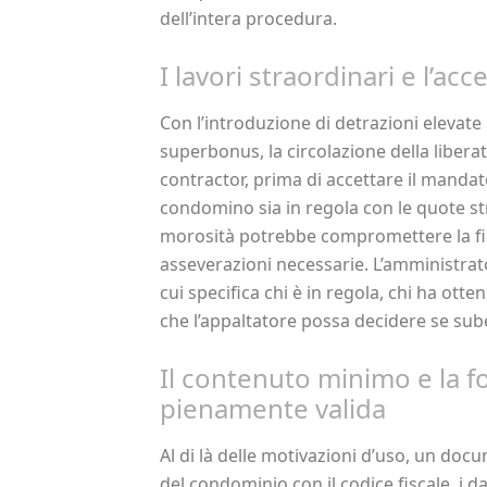
dell’intera procedura.
I lavori straordinari e l’acc
Con l’introduzione di detrazioni elevate
superbonus, la circolazione della liberat
contractor, prima di accettare il mandat
condomino sia in regola con le quote st
morosità potrebbe compromettere la fil
asseverazioni necessarie. L’amministra
cui specifica chi è in regola, chi ha ott
che l’appaltatore possa decidere se sube
Il contenuto minimo e la f
pienamente valida
Al di là delle motivazioni d’uso, un doc
del condominio con il codice fiscale, i da