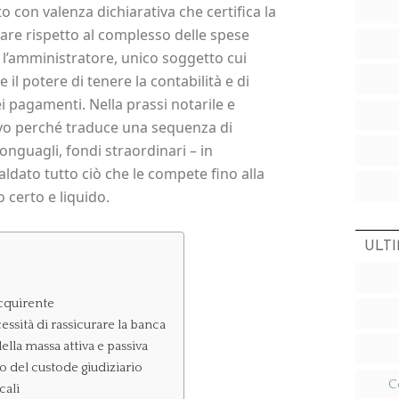
con valenza dichiarativa che certifica la
iare rispetto al complesso delle spese
 l’amministratore, unico soggetto cui
e il potere di tenere la contabilità e di
ei pagamenti. Nella prassi notarile e
ivo perché traduce una sequenza di
nguagli, fondi straordinari – in
ldato tutto ciò che le compete fino alla
 certo e liquido.
ULTI
acquirente
ssità di rassicurare la banca
ella massa attiva e passiva
o del custode giudiziario
C
cali