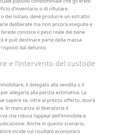
ventuale passivo condominiale che gli eredi
cio d’inventario o di rifiutare.
e o del notaio, deve produrre un estratto
narie deliberate ma non ancora eseguite e
 l’erede conosce il peso reale del bene
tà e può destinare parte della massa
rrisposti dal defunto.
e e l’intervento del custode
obiliare, il delegato alla vendita o il
per allegarla alla perizia estimativa. La
eve sapere se, oltre al prezzo offerto, dovrà
. In mancanza di liberatoria il
erva che riduce l’appeal dell’immobile e
iudicazione. Anche in questo scenario,
atore incide sul risultato economico