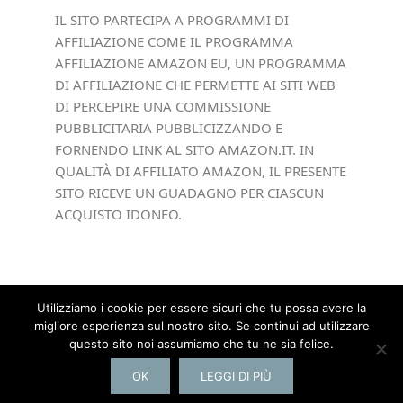
IL SITO PARTECIPA A PROGRAMMI DI
AFFILIAZIONE COME IL PROGRAMMA
AFFILIAZIONE AMAZON EU, UN PROGRAMMA
DI AFFILIAZIONE CHE PERMETTE AI SITI WEB
DI PERCEPIRE UNA COMMISSIONE
PUBBLICITARIA PUBBLICIZZANDO E
FORNENDO LINK AL SITO AMAZON.IT. IN
QUALITÀ DI AFFILIATO AMAZON, IL PRESENTE
SITO RICEVE UN GUADAGNO PER CIASCUN
ACQUISTO IDONEO.
Utilizziamo i cookie per essere sicuri che tu possa avere la
migliore esperienza sul nostro sito. Se continui ad utilizzare
Copyright © 2026 ·
Elegance Theme
by
questo sito noi assumiamo che tu ne sia felice.
StephanieHellwig.com
OK
LEGGI DI PIÙ