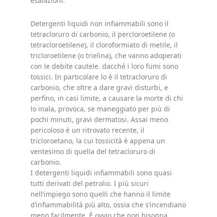
esalazioni.
Detergenti liquidi non infiammabili sono il
tetracloruro di carbonio, il percloroetilene (o
tetracloroetilene), il cloroformiato di metile, il
tricloroetilene (o trielina), che vanno adoperati
con le debite cautele. dacché i loro fumi sono
tossici. In particolare lo è il tetracloruro di
carbonio, che oltre a dare gravi disturbi, e
perfino, in casi limite, a causare la morte di chi
lo inala, provoca, se maneggiato per più di
pochi minuti, gravi dermatosi. Assai meno
pericoloso è un ritrovato recente, il
tricloroetano, la cui tossicità è appena un
ventesimo di quella del tetracloruro di
carbonio.
I detergenti liquidi infiammabili sono quasi
tutti derivati del petrolio. I più sicuri
nell’impiego sono quelli che hanno il limite
d’infiammabilità più alto, ossia che s’incendiano
meno facilmente. È ovvio che non bisogna